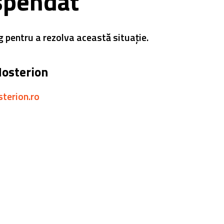
spendat
g pentru a rezolva această situație.
Hosterion
sterion.ro