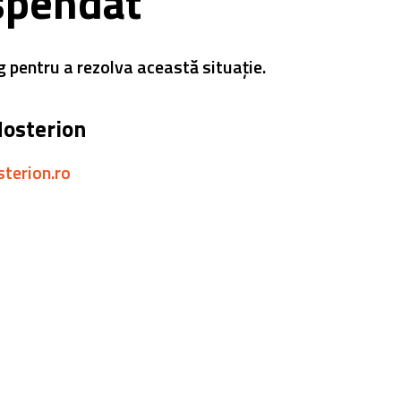
spendat
g pentru a rezolva această situație.
Hosterion
sterion.ro