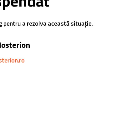
spendat
g pentru a rezolva această situație.
Hosterion
sterion.ro