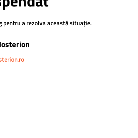
spendat
g pentru a rezolva această situație.
Hosterion
sterion.ro