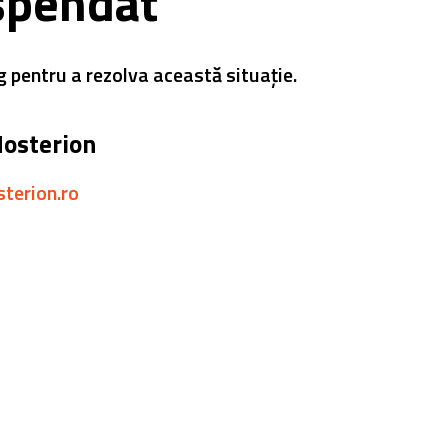
spendat
g pentru a rezolva această situație.
Hosterion
sterion.ro