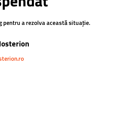
spendat
g pentru a rezolva această situație.
Hosterion
sterion.ro