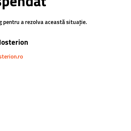
spendat
g pentru a rezolva această situație.
Hosterion
sterion.ro