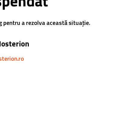
spendat
g pentru a rezolva această situație.
Hosterion
sterion.ro