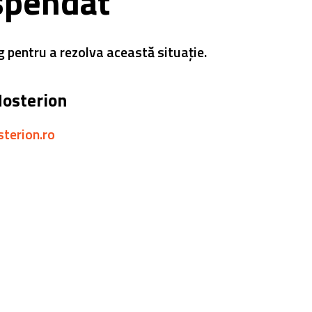
spendat
g pentru a rezolva această situație.
Hosterion
sterion.ro