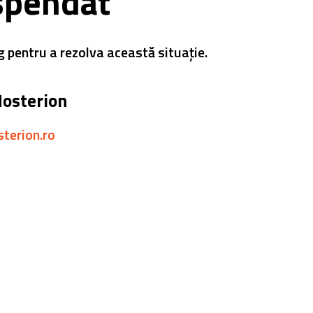
spendat
g pentru a rezolva această situație.
Hosterion
sterion.ro