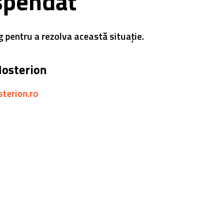
spendat
g pentru a rezolva această situație.
Hosterion
sterion.ro