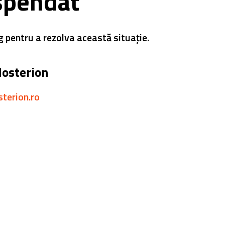
spendat
g pentru a rezolva această situație.
Hosterion
sterion.ro