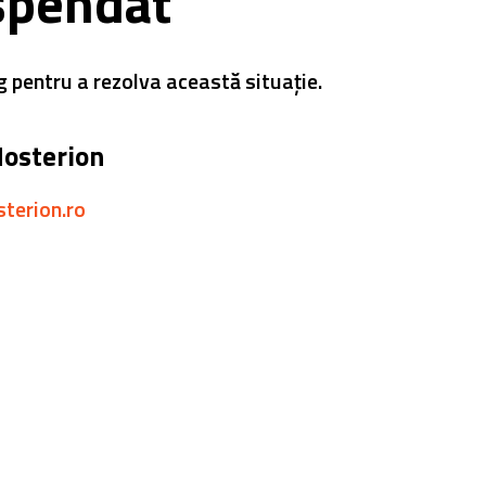
spendat
g pentru a rezolva această situație.
Hosterion
sterion.ro