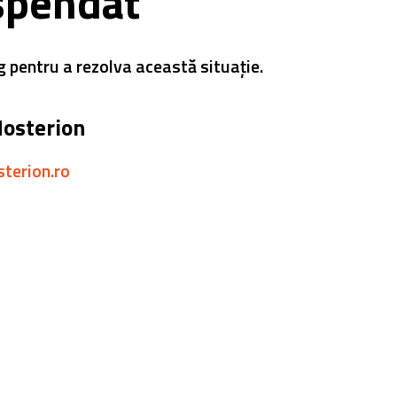
spendat
g pentru a rezolva această situație.
Hosterion
sterion.ro