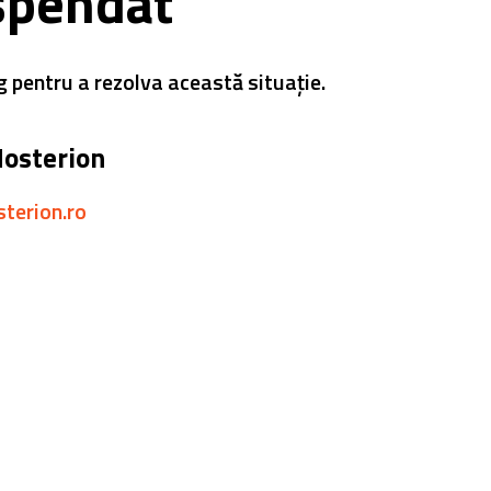
spendat
g pentru a rezolva această situație.
Hosterion
sterion.ro