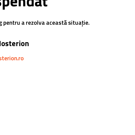
spendat
g pentru a rezolva această situație.
Hosterion
sterion.ro