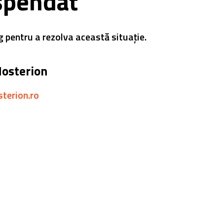
spendat
g pentru a rezolva această situație.
Hosterion
sterion.ro