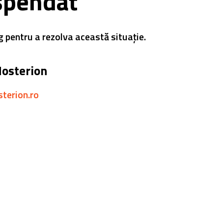
spendat
g pentru a rezolva această situație.
Hosterion
sterion.ro