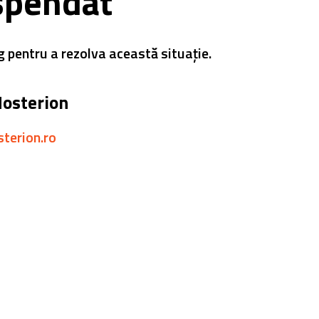
spendat
g pentru a rezolva această situație.
Hosterion
sterion.ro