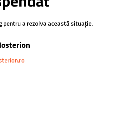
spendat
g pentru a rezolva această situație.
Hosterion
sterion.ro