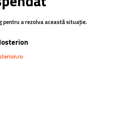
spendat
g pentru a rezolva această situație.
Hosterion
sterion.ro