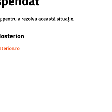
spendat
g pentru a rezolva această situație.
Hosterion
sterion.ro