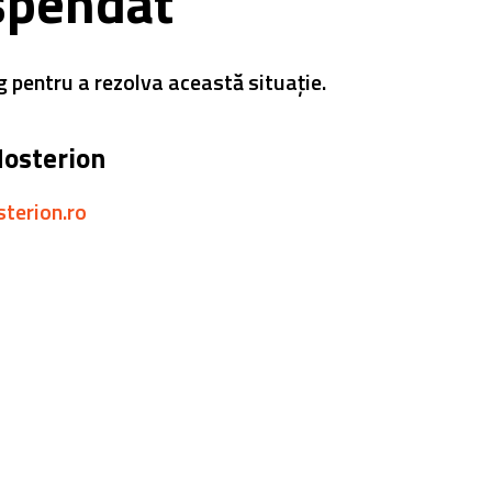
spendat
g pentru a rezolva această situație.
Hosterion
sterion.ro