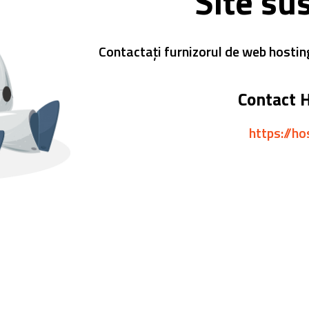
Site su
Contactați furnizorul de web hostin
Contact 
https://ho