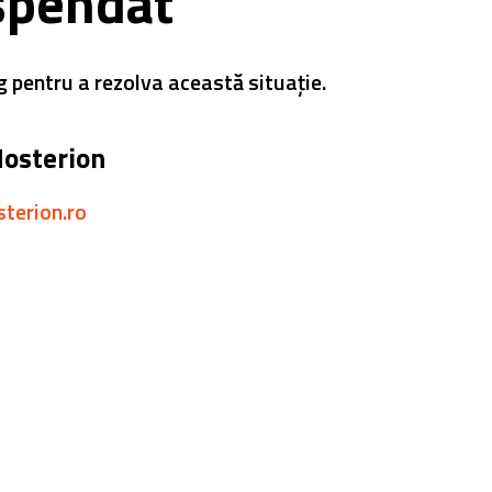
spendat
g pentru a rezolva această situație.
Hosterion
sterion.ro