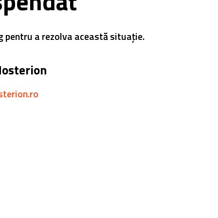
spendat
g pentru a rezolva această situație.
Hosterion
sterion.ro