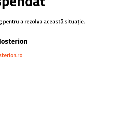
spendat
g pentru a rezolva această situație.
Hosterion
sterion.ro